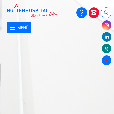
Patienten & Angehörige
Close submenu
Besuchstermine
MENÜ
Das Hüttenhospital von A - Z
Checkliste für Ihren Aufenthalt
Pflegerische Versorgung
Therapie
Sozialdienst
Serviceangebote
Beschwerdemanagement
Patientenfürsprecher