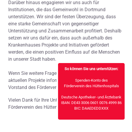
Darüber hinaus engagieren wir uns auch für
Institutionen, die das Gemeinwohl in Dortmund
unterstützen. Wir sind der festen Überzeugung, dass
eine starke Gemeinschaft von gegenseitiger
Unterstützung und Zusammenarbeit profitiert. Deshalb
setzen wir uns dafür ein, dass auch außerhalb des
Krankenhauses Projekte und Initiativen gefördert
werden, die einen positiven Einfluss auf die Menschen
in unserer Stadt haben.
So können Sie uns unterstützen:
Wenn Sie weitere Fragen haben oder sich über unsere
aktuellen Projekte informieren möchten, steht Ihnen der
Spenden-Konto des
Förderverein des Hüttenhospitals
Vorstand des Fördervereins gerne zur Verfügung.
Deutsche Apotheker- und Ärztebank
Vielen Dank für Ihre Unterstützung und Ihr Interesse am
IBAN: DE43 3006 0601 0076 4999 86
Förderverein des Hüttenhospitals!
BIC: DAAEDEDDXXX