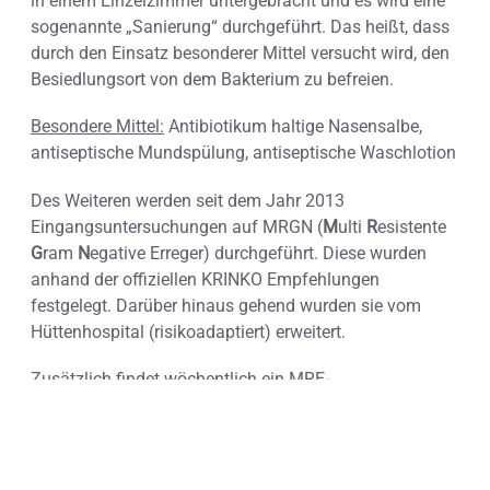
in einem Einzelzimmer untergebracht und es wird eine
sogenannte „Sanierung“ durchgeführt. Das heißt, dass
durch den Einsatz besonderer Mittel versucht wird, den
Besiedlungsort von dem Bakterium zu befreien.
Besondere Mittel:
Antibiotikum haltige Nasensalbe,
antiseptische Mundspülung, antiseptische Waschlotion
Des Weiteren werden seit dem Jahr 2013
Eingangsuntersuchungen auf MRGN (
M
ulti
R
esistente
G
ram
N
egative Erreger) durchgeführt. Diese wurden
anhand der offiziellen KRINKO Empfehlungen
festgelegt. Darüber hinaus gehend wurden sie vom
Hüttenhospital (risikoadaptiert) erweitert.
Zusätzlich findet wöchentlich ein MRE-
Kontrollscreening auf der Intensivstation statt.