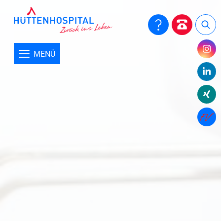
Über uns
Close submenu
Leitbild
MENÜ
Organisation
Geschichte
Verwaltung
Medien
Qualitätsmanagement
Patientenmeinung
Hygiene
Geriatrie Verbund Dortmund