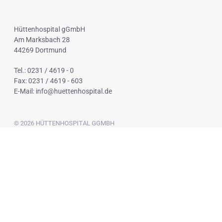
Hüttenhospital gGmbH
Am Marksbach 28
44269 Dortmund
Tel.: 0231 / 4619 - 0
Fax: 0231 / 4619 - 603
E-Mail:
info@huettenhospital.de
© 2026 HÜTTENHOSPITAL GGMBH
NAVIGATION
IMPRESSUM
DATENSCHUTZ
ÜBERSPRINGEN
BEAUFTRAGTER FÜR MEDIZINPRODUKTESICHERHEIT