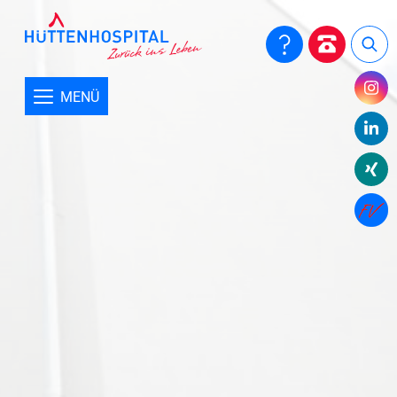
Aktuelles
Close submenu
Informationen aus dem Hüttenhospital
MENÜ
Förderprojekte
E-Mailverschlüsselung