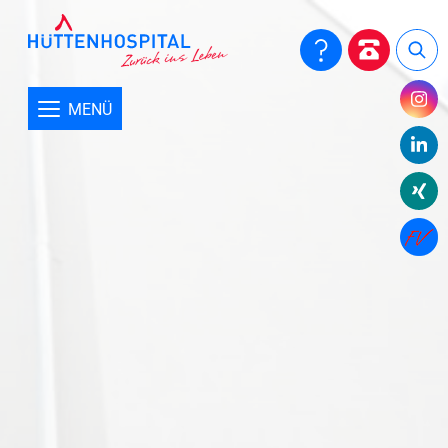
Aktuelles
Close submenu
Informationen aus dem Hüttenhospital
MENÜ
Förderprojekte
E-Mailverschlüsselung