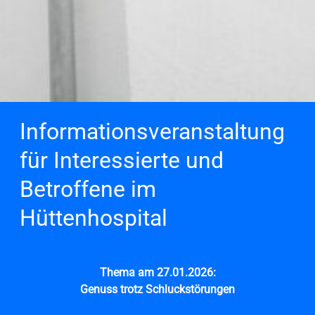
Informationsveranstaltung
für Interessierte und
Betroffene im
Hüttenhospital
Thema am 27.01.2026:
Genuss trotz Schluckstörungen