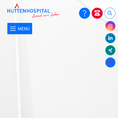
Aktuelles
Close submenu
Informationen aus dem Hüttenhospital
MENÜ
Förderprojekte
E-Mailverschlüsselung