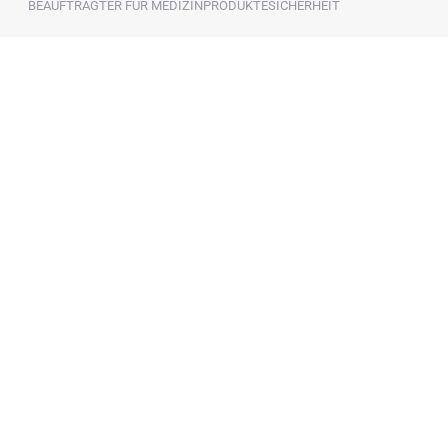
ÜBERSPRINGEN
BEAUFTRAGTER FÜR MEDIZINPRODUKTESICHERHEIT